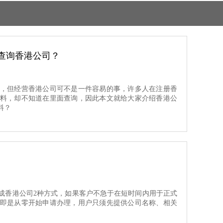
查询香港公司？
，但经营香港公司可不是一件容易的事，许多人在注册香
料，却不知道在里面查询，因此本文就给大家介绍香港公
料？
成香港公司2种方式，如果客户不急于在短时间内用于正式
即是从零开始申请办理，用户只须先提供公司名称、相关